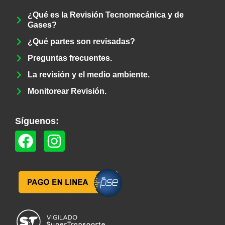
¿Qué es la Revisión Tecnomecánica y de
Gases?
¿Qué partes son revisadas?
Preguntas frecuentes.
La revisión y el medio ambiente.
Monitorear Revisión.
Síguenos:
F
I
a
n
c
s
e
t
b
a
o
g
o
r